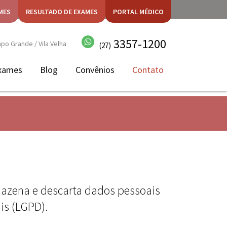
MES
RESULTADO DE EXAMES
PORTAL MÉDICO
3357-1200
o Grande / Vila Velha
(27)
xames
Blog
Convênios
Contato
armazena e descarta dados pessoais
is (LGPD).