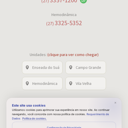
3357-1200
(27)
Hemodinâmica
3325-5352
(27)
Unidades:
(clique para ver como chegar)
Enseada do Suá
Campo Grande
Hemodinâmica
Vila Velha
×
Este site usa cookies
Baixe nosso aplicativo
Utilizamos cookies para aprimorar sua experiência em nosso site. Ao continuar
navegando, você concorda com nossa política de cookies.
Requerimento de
Dados
Política de cookies.
Configuração de Privacidade