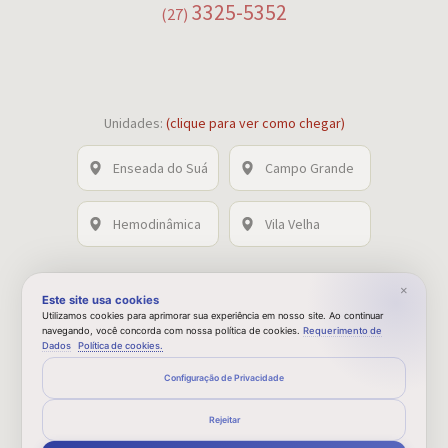
3325-5352
(27)
Unidades:
(clique para ver como chegar)
Enseada do Suá
Campo Grande
Hemodinâmica
Vila Velha
×
Este site usa cookies
Baixe nosso aplicativo
Utilizamos cookies para aprimorar sua experiência em nosso site. Ao continuar
navegando, você concorda com nossa política de cookies.
Requerimento de
Dados
Política de cookies.
Configuração de Privacidade
Rejeitar